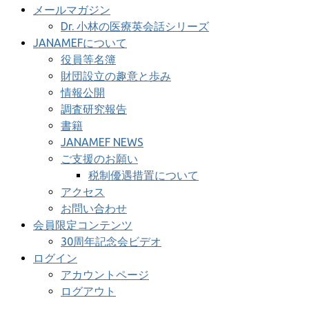
メールマガジン
Dr. 小林の医療英会話シリーズ
JANAMEFについて
役員等名簿
財団設立の趣意と歩み
情報公開
調査研究報告
書籍
JANAMEF NEWS
ご支援のお願い
税制優遇措置について
アクセス
お問い合わせ
会員限定コンテンツ
30周年記念会ビデオ
ログイン
アカウントページ
ログアウト