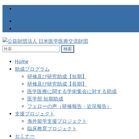
医学医療の国際交流を支援する日米医学医療交流財団
検
公益財団法人 日米医学医療交
医学医療の国際交流を支援する日米医学医療交流財団
索:
Home
助成プログラム
研修及び研究助成【短期】
研修及び研究助成【長期】
医学医療に関する学術集会に対する助成
医学部 短期助成
フェローの声（研修報告・近況報告）
支援プロジェクト
海外留学支援プロジェクト
臨床教育プロジェクト
セミナー