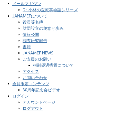
メールマガジン
Dr. 小林の医療英会話シリーズ
JANAMEFについて
役員等名簿
財団設立の趣意と歩み
情報公開
調査研究報告
書籍
JANAMEF NEWS
ご支援のお願い
税制優遇措置について
アクセス
お問い合わせ
会員限定コンテンツ
30周年記念会ビデオ
ログイン
アカウントページ
ログアウト