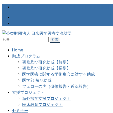
医学医療の国際交流を支援する日米医学医療交流財団
検
公益財団法人 日米医学医療交
医学医療の国際交流を支援する日米医学医療交流財団
索:
Home
助成プログラム
研修及び研究助成【短期】
研修及び研究助成【長期】
医学医療に関する学術集会に対する助成
医学部 短期助成
フェローの声（研修報告・近況報告）
支援プロジェクト
海外留学支援プロジェクト
臨床教育プロジェクト
セミナー