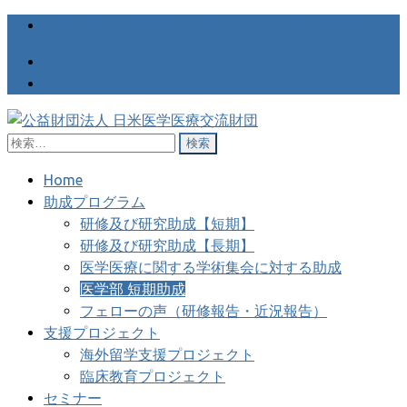
医学医療の国際交流を支援する日米医学医療交流財団
検
公益財団法人 日米医学医療交
医学医療の国際交流を支援する日米医学医療交流財団
索:
流財団
Home
助成プログラム
研修及び研究助成【短期】
研修及び研究助成【長期】
医学医療に関する学術集会に対する助成
医学部 短期助成
フェローの声（研修報告・近況報告）
支援プロジェクト
海外留学支援プロジェクト
臨床教育プロジェクト
セミナー