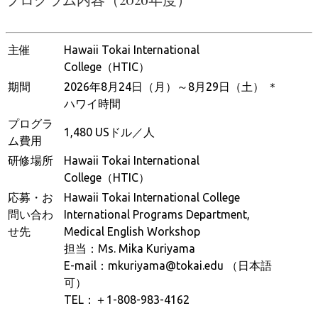
主催
Hawaii Tokai International
College（HTIC）
期間
2026年8月24日（月）～8月29日（土） ＊
ハワイ時間
プログラ
1,480 USドル／人
ム費用
研修場所
Hawaii Tokai International
College（HTIC）
応募・お
Hawaii Tokai International College
問い合わ
International Programs Department,
せ先
Medical English Workshop
担当：Ms. Mika Kuriyama
E-mail：mkuriyama@tokai.edu （日本語
可）
TEL：＋1-808-983-4162