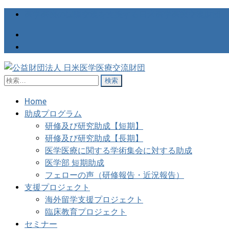
医学医療の国際交流を支援する日米医学医療交流財団
検
公益財団法人 日米医学医療交
医学医療の国際交流を支援する日米医学医療交流財団
索:
Home
助成プログラム
研修及び研究助成【短期】
研修及び研究助成【長期】
医学医療に関する学術集会に対する助成
医学部 短期助成
フェローの声（研修報告・近況報告）
支援プロジェクト
海外留学支援プロジェクト
臨床教育プロジェクト
セミナー