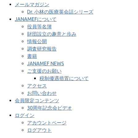
メールマガジン
Dr. 小林の医療英会話シリーズ
JANAMEFについて
役員等名簿
財団設立の趣意と歩み
情報公開
調査研究報告
書籍
JANAMEF NEWS
ご支援のお願い
税制優遇措置について
アクセス
お問い合わせ
会員限定コンテンツ
30周年記念会ビデオ
ログイン
アカウントページ
ログアウト