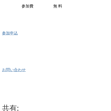
参加費
無 料
参加申込
お問い合わせ
共有: