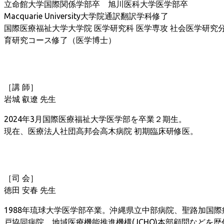
立命館大学国際関係学部卒 旭川医科大学医学部卒
Macquarie University大学院通訳翻訳学科修了
国際医療福祉大学大学院 医学研究科 医学専攻 社会医学研究分
育研究コース修了（医学博士）
［講 師］
岩城 叡遼 先生
2024年3月国際医療福祉大学医学部を卒業２期生。
現在、医療法人社団高邦会高木病院 初期臨床研修医。
［司 会］
徳田 安春 先生
1988年琉球大学医学部卒業。沖縄県立中部病院、聖路加国際
戸協同病院、地域医療機能推進機構(JCHO)本部顧問などを