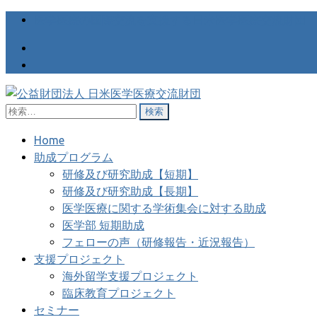
医学医療の国際交流を支援する日米医学医療交流財団
検
公益財団法人 日米医学医療交
医学医療の国際交流を支援する日米医学医療交流財団
索:
Home
助成プログラム
研修及び研究助成【短期】
研修及び研究助成【長期】
医学医療に関する学術集会に対する助成
医学部 短期助成
フェローの声（研修報告・近況報告）
支援プロジェクト
海外留学支援プロジェクト
臨床教育プロジェクト
セミナー