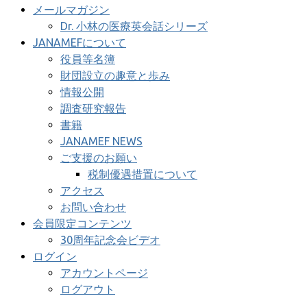
メールマガジン
Dr. 小林の医療英会話シリーズ
JANAMEFについて
役員等名簿
財団設立の趣意と歩み
情報公開
調査研究報告
書籍
JANAMEF NEWS
ご支援のお願い
税制優遇措置について
アクセス
お問い合わせ
会員限定コンテンツ
30周年記念会ビデオ
ログイン
アカウントページ
ログアウト