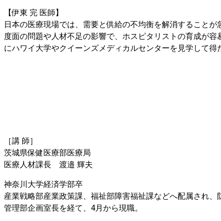
【伊東 完 医師】
日本の医療現場では、需要と供給の不均衡を解消することが
度面の問題や人材不足の影響で、ホスピタリストの育成が容
にハワイ大学やクイーンズメディカルセンターを見学して得
［講 師］
茨城県保健医療部医療局
医療人材課長 渡邉 輝夫
神奈川大学経済学部卒
産業戦略部産業政策課、福祉部障害福祉課などへ配属され、
管理部企画室長を経て、4月から現職。