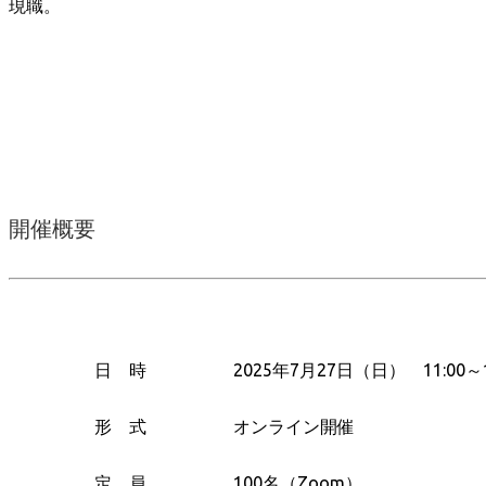
現職。
開催概要
日 時
2025年7月27日（日） 11:00～1
形 式
オンライン開催
定 員
100名（Zoom）