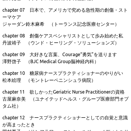
chapter 07 日本で、アメリカで究める急性期の創傷・スト
ーマケア
ジャーダン鈴木麻希 （トーランス記念医療センター）
chapter 08 創傷ケアスペシャリストとして歩み始めた私
丹波靖子 （ウンド・ヒーリング・ソリューションズ）
chapter 09 大好きな言葉、Courage“勇気”を送ります
澤野啓子 （BJC Medical Group脳神経内科）
chapter 10 糖尿病ナースプラクティショナーのやりがい
松本絵理 （モントレーペニンシュラ病院）
chapter 11 欲しかったGeriatric Nurse Practitionerの資格
古屋麻奈美 （ユナイテッドヘルス・グループ医療部門オプ
タム社）
chapter 12 ナースプラクティショナーとしての自覚と意識
が高まったとき