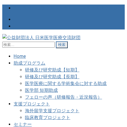
医学医療の国際交流を支援する日米医学医療交流財団
検
公益財団法人 日米医学医療交
医学医療の国際交流を支援する日米医学医療交流財団
索:
流財団
Home
助成プログラム
研修及び研究助成【短期】
研修及び研究助成【長期】
医学医療に関する学術集会に対する助成
医学部 短期助成
フェローの声（研修報告・近況報告）
支援プロジェクト
海外留学支援プロジェクト
臨床教育プロジェクト
セミナー