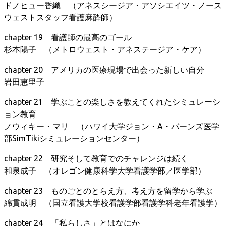
ドノヒュー香織 （アネスシージア・アソシエイツ・ノース
ウェストスタッフ看護麻酔師）
chapter 19 看護師の最高のゴール
杉本陽子 （メトロウェスト・アネステージア・ケア）
chapter 20 アメリカの医療現場で出会った新しい自分
岩田恵里子
chapter 21 学ぶことの楽しさを教えてくれたシミュレーシ
ョン教育
ノウィキー・マリ （ハワイ大学ジョン・A・バーンズ医学
部SimTikiシミュレーションセンター）
chapter 22 研究そして教育でのチャレンジは続く
和泉成子 （オレゴン健康科学大学看護学部／医学部）
chapter 23 ものごとのとらえ方、考え方を留学から学ぶ
綿貫成明 （国立看護大学校看護学部看護学科老年看護学）
chapter 24 「私らしさ」とはなにか