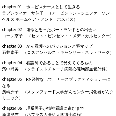
chapter 01 ホスピスナースとして生きる
ラプレツィオーサ伸子 （アービントン－ジェファーソン・
ヘルス ホームケア・アンド・ホスピス）
chapter 02 運命と思ったポートランドとの出会い
コーン京子 （セント・ビンセント・メディカルセンター）
chapter 03 がん看護へのパッションと夢マップ
石井素子 （ロスアンゼルス・キャンサー・ネットワーク）
chapter 04 看護師であることで見えてくるもの
濱中尚美 （クライストチャーチ病院心臓胸部血管外科）
chapter 05 RN経験なしで、ナースプラクティショナーに
なる
濱嶋夕子 （スタンフォード大学がんセンター消化器がんク
リニック）
chapter 06 理系男子が精神看護に進むまで
新津晃右 （ネブラスカ医科大学博士課程）