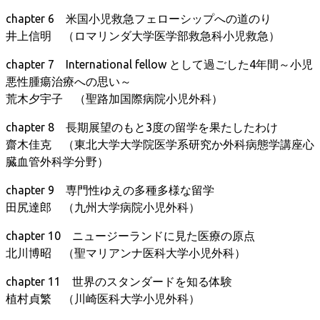
chapter 6 米国小児救急フェローシップへの道のり
井上信明 （ロマリンダ大学医学部救急科小児救急）
chapter 7 International fellow として過ごした4年間～小児
悪性腫瘍治療への思い～
荒木夕宇子 （聖路加国際病院小児外科）
chapter 8 長期展望のもと3度の留学を果たしたわけ
齋木佳克 （東北大学大学院医学系研究か外科病態学講座心
臓血管外科学分野）
chapter 9 専門性ゆえの多種多様な留学
田尻達郎 （九州大学病院小児外科）
chapter 10 ニュージーランドに見た医療の原点
北川博昭 （聖マリアンナ医科大学小児外科）
chapter 11 世界のスタンダードを知る体験
植村貞繁 （川崎医科大学小児外科）