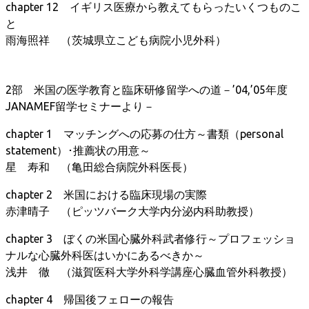
chapter 12 イギリス医療から教えてもらったいくつものこ
と
雨海照祥 （茨城県立こども病院小児外科）
2部 米国の医学教育と臨床研修留学への道－’04,’05年度
JANAMEF留学セミナーより－
chapter 1 マッチングへの応募の仕方～書類（personal
statement）･推薦状の用意～
星 寿和 （亀田総合病院外科医長）
chapter 2 米国における臨床現場の実際
赤津晴子 （ピッツバーク大学内分泌内科助教授）
chapter 3 ぼくの米国心臓外科武者修行～プロフェッショ
ナルな心臓外科医はいかにあるべきか～
浅井 徹 （滋賀医科大学外科学講座心臓血管外科教授）
chapter 4 帰国後フェローの報告