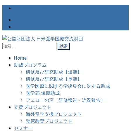
医学医療の国際交流を支援する日米医学医療交流財団
検
公益財団法人 日米医学医療交
医学医療の国際交流を支援する日米医学医療交流財団
索:
流財団
Home
助成プログラム
研修及び研究助成【短期】
研修及び研究助成【長期】
医学医療に関する学術集会に対する助成
医学部 短期助成
フェローの声（研修報告・近況報告）
支援プロジェクト
海外留学支援プロジェクト
臨床教育プロジェクト
セミナー