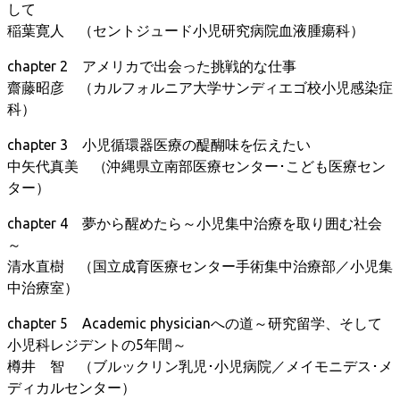
して
稲葉寛人 （セントジュード小児研究病院血液腫瘍科）
chapter 2 アメリカで出会った挑戦的な仕事
齋藤昭彦 （カルフォルニア大学サンディエゴ校小児感染症
科）
chapter 3 小児循環器医療の醍醐味を伝えたい
中矢代真美 （沖縄県立南部医療センター･こども医療セン
ター）
chapter 4 夢から醒めたら～小児集中治療を取り囲む社会
～
清水直樹 （国立成育医療センター手術集中治療部／小児集
中治療室）
chapter 5 Academic physicianへの道～研究留学、そして
小児科レジデントの5年間～
樽井 智 （ブルックリン乳児･小児病院／メイモニデス･メ
ディカルセンター）