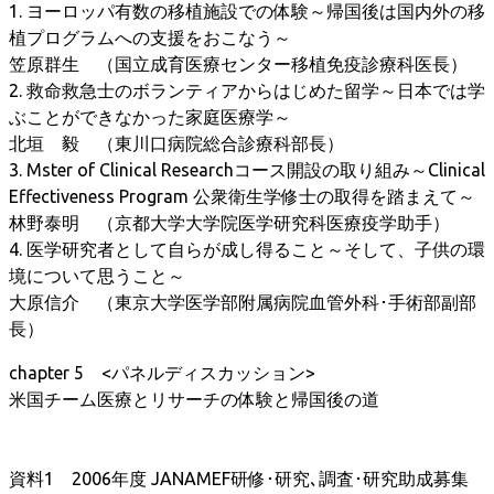
1. ヨーロッパ有数の移植施設での体験～帰国後は国内外の移
植プログラムへの支援をおこなう～
笠原群生 （国立成育医療センター移植免疫診療科医長）
2. 救命救急士のボランティアからはじめた留学～日本では学
ぶことができなかった家庭医療学～
北垣 毅 （東川口病院総合診療科部長）
3. Mster of Clinical Researchコース開設の取り組み～Clinical
Effectiveness Program 公衆衛生学修士の取得を踏まえて～
林野泰明 （京都大学大学院医学研究科医療疫学助手）
4. 医学研究者として自らが成し得ること～そして、子供の環
境について思うこと～
大原信介 （東京大学医学部附属病院血管外科･手術部副部
長）
chapter 5 <パネルディスカッション>
米国チーム医療とリサーチの体験と帰国後の道
資料1 2006年度 JANAMEF研修･研究､調査･研究助成募集