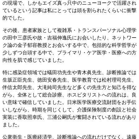
の現場で、しかもエイズ真っ只中のニューヨークで活躍され
ているという記事は私にとっては頭を割られたくらいに衝撃
的でした。
その後、患者家族として複雑系・トランスパーソナル心理学
の田中三彦氏や故・吉福伸逸氏にお会いしたり、ネットワー
ク論の金子郁容教授とお会いする中で、包括的な科学哲学が
少しずつ台頭する中で、プライマリ・ケア医学・医療への方
向性を肌で感じていました。
特に感染症領域では蟻田功先生や青木眞先生、診断推論では
生坂正臣先生、徳田安春先生、医学教育では松村理司先生、
伴信太郎先生、大滝純司先生など多くの先生方と知己を得な
がら、全体として総合診療、ホスピタリストへの流れは、良
い意味で確信していました。日米医学医療交流財団をお手伝
いしながら、時期を同じくして、介護保険制度の創設と社会
実装に香取照幸氏、三浦公嗣氏が奮闘されている流れがあり
ました。
公衆衛生・医療経済学、診断推論への流れだけでなく、遠藤