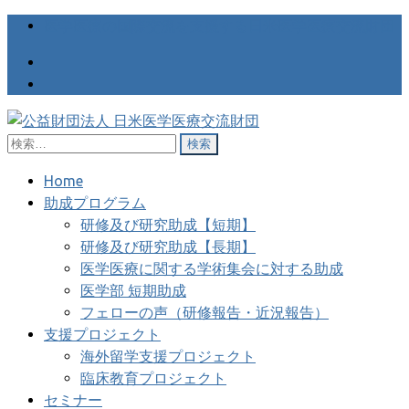
医学医療の国際交流を支援する日米医学医療交流財団
検
公益財団法人 日米医学医療交
医学医療の国際交流を支援する日米医学医療交流財団
索:
流財団
Home
助成プログラム
研修及び研究助成【短期】
研修及び研究助成【長期】
医学医療に関する学術集会に対する助成
医学部 短期助成
フェローの声（研修報告・近況報告）
支援プロジェクト
海外留学支援プロジェクト
臨床教育プロジェクト
セミナー